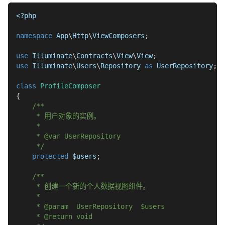
<?php
namespace
App
\
Http
\
ViewComposers
;
use
Illuminate
\
Contracts
\
View
\
View
;
use
Illuminate
\
Users
\
Repository
as
 UserRepository
;
class
ProfileComposer
{
/**
     * 用户对象的实例。
     *
     * @var UserRepository
     */
protected
$users
;
/**
     * 创建一个新的个人数据视图组件。
     *
     * @param  UserRepository  $users
     * @return void