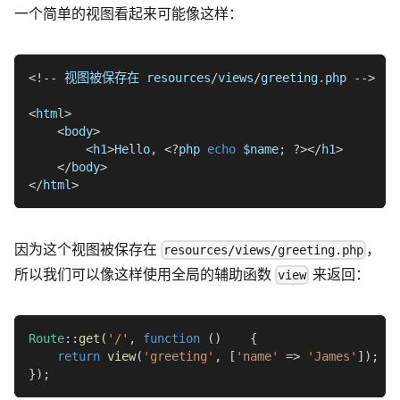
一个简单的视图看起来可能像这样：
<
!
--
 视图被保存在 resources
/
views
/
greeting
.
php 
--
>
<
html
>
<
body
>
<
h1
>
Hello
,
<
?
php 
echo
$name
;
?
>
<
/
h1
>
<
/
body
>
<
/
html
>
因为这个视图被保存在
，
resources/views/greeting.php
所以我们可以像这样使用全局的辅助函数
来返回：
view
Route
::
get
(
'/'
,
function
(
)
{
return
view
(
'greeting'
,
[
'name'
=>
'James'
]
)
;
}
)
;