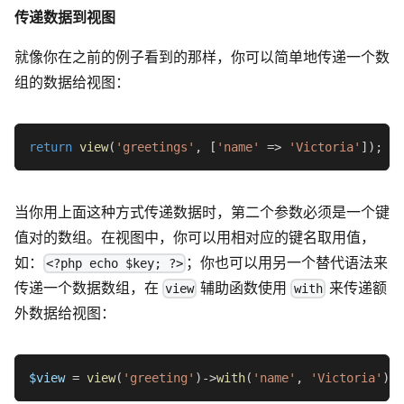
传递数据到视图
就像你在之前的例子看到的那样，你可以简单地传递一个数
组的数据给视图：
return
view
(
'greetings'
,
[
'name'
=>
'Victoria'
]
)
;
当你用上面这种方式传递数据时，第二个参数必须是一个键
值对的数组。在视图中，你可以用相对应的键名取用值，
如：
；你也可以用另一个替代语法来
<?php echo $key; ?>
传递一个数据数组，在
辅助函数使用
来传递额
view
with
外数据给视图：
$view
=
view
(
'greeting'
)
->
with
(
'name'
,
'Victoria'
)
;