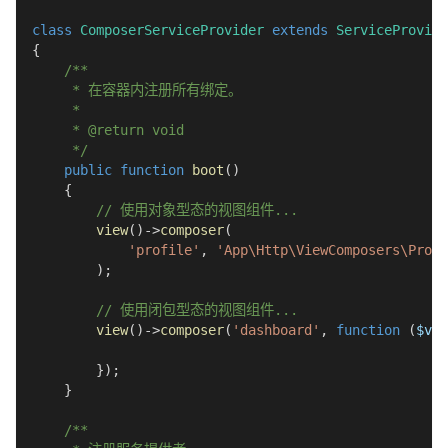
class
ComposerServiceProvider
extends
ServiceProvide
{
/**
     * 在容器内注册所有绑定。
     *
     * @return void
     */
public
function
boot
(
)
{
// 使用对象型态的视图组件...
view
(
)
->
composer
(
'profile'
,
'App\Http\ViewComposers\Profi
)
;
// 使用闭包型态的视图组件...
view
(
)
->
composer
(
'dashboard'
,
function
(
$vie
}
)
;
}
/**