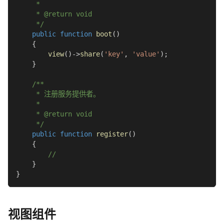
     *
     * @return void
     */
public
function
boot
(
)
{
view
(
)
->
share
(
'key'
,
'value'
)
;
}
/**
     * 注册服务提供者。
     *
     * @return void
     */
public
function
register
(
)
{
//
}
}
视图组件