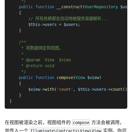
     */
public
function
__construct
(
UserRepository
$user
{
// 所有依赖都会自动地被服务容器解析...
$this
->
users
=
$users
;
}
/**
     * 将数据绑定到视图。
     *
     * @param  View  $view
     * @return void
     */
public
function
compose
(
View
$view
)
{
$view
->
with
(
'count'
,
$this
->
users
->
count
(
)
)
;
}
}
在视图被渲染之前，视图组件的
方法会被调用，
compose
并传入一个
实例。你可
Illuminate\Contracts\View\View