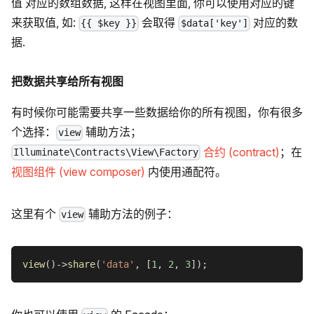
值 对应的数组数据, 这样在视图里面, 你可以使用对应的键
来获取值, 如:
会取得
对应的数
{{ $key }}
$data['key']
据.
把数据共享给所有视图
有时候你可能需要共享一些数据给你的所有视图，你有很多
个选择：
辅助方法；
view
合约 (contract)
；在
Illuminate\Contracts\View\Factory
视图组件 (view composer)
内使用通配符。
这里有个
辅助方法的例子：
view
view
(
)
->
share
(
'data'
,
[
1
,
2
,
3
]
)
;