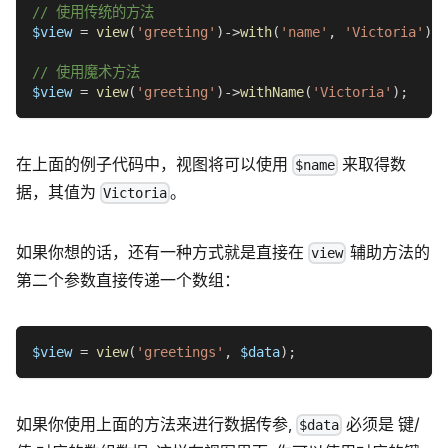
// 使用传统的方法
$view
=
view
(
'greeting'
)
->
with
(
'name'
,
'Victoria'
)
;
// 使用魔术方法
$view
=
view
(
'greeting'
)
->
withName
(
'Victoria'
)
;
在上面的例子代码中，视图将可以使用
来取得数
$name
据，其值为
。
Victoria
如果你想的话，还有一种方式就是直接在
辅助方法的
view
第二个参数直接传递一个数组：
$view
=
view
(
'greetings'
,
$data
)
;
如果你使用上面的方法来进行数据传参,
必须是 键/
$data