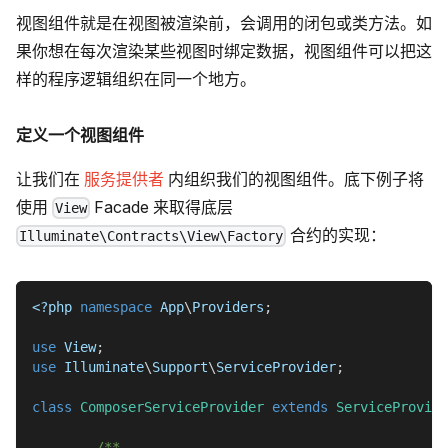
视图组件就是在视图被渲染前，会调用的闭包或类方法。如
果你想在每次渲染某些视图时绑定数据，视图组件可以把这
样的程序逻辑组织在同一个地方。
定义一个视图组件
让我们在
服务提供者
内组织我们的视图组件。底下例子将
使用
Facade 来取得底层
View
合约的实现：
Illuminate\Contracts\View\Factory
<?php
namespace
App
\
Providers
;
use
View
;
use
Illuminate
\
Support
\
ServiceProvider
;
class
ComposerServiceProvider
extends
ServiceProvide
/**