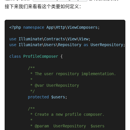
接下来我们来看看这个类要如何定义：
<?php
namespace
App
\
Http
\
ViewComposers
;
use
Illuminate
\
Contracts
\
View
\
View
;
use
Illuminate
\
Users
\
Repository
as
 UserRepository
;
class
ProfileComposer
{
/**
	 * The user repository implementation.
	 *
	 * @var UserRepository
	 */
protected
$users
;
/**
	 * Create a new profile composer.
	 *
	 * @param  UserRepository  $users