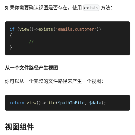
如果你需要确认视图是否存在，使用
方法：
exists
if
(
view
(
)
->
exists
(
'emails.customer'
)
)
{
//
}
从一个文件路径产生视图
你可以从一个完整的文件路径来产生一个视图：
return
view
(
)
->
file
(
$pathToFile
,
$data
)
;
视图组件