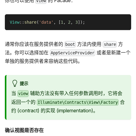
你也可以使用
的 Facade：
view
View
::
share
(
'data'
,
[
1
,
2
,
3
]
)
;
通常你应该在服务提供者的
方法内使用
方
boot
share
法。你可以选择加在
或者是新建一个
AppServiceProvider
单独的服务提供者来容纳这些代码。
提示
当
辅助方法没有带入任何参数调用时，它将会
view
返回一个的
合
Illuminate\Contracts\View\Factory
约 (contract) 的实现 (implementation)。
确认视图是否存在