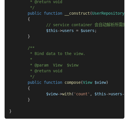
	 * @return void
	 */
public
function
__construct
(
UserRepository
$
{
// service container 会自动解析所需
$this
->
users
=
$users
;
}
/**
	 * Bind data to the view.
	 *
	 * @param  View  $view
	 * @return void
	 */
public
function
compose
(
View
$view
)
{
$view
->
with
(
'count'
,
$this
->
users
->
c
}
}