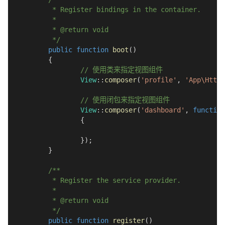
	 * Register bindings in the container.
	 *
	 * @return void
	 */
public
function
boot
(
)
{
// 使用类来指定视图组件
View
::
composer
(
'profile'
,
'App\Http\
// 使用闭包来指定视图组件
View
::
composer
(
'dashboard'
,
function
{
}
)
;
}
/**
	 * Register the service provider.
	 *
	 * @return void
	 */
public
function
register
(
)