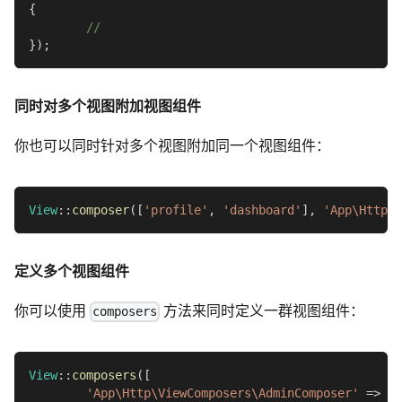
{
//
}
)
;
同时对多个视图附加视图组件
你也可以同时针对多个视图附加同一个视图组件：
View
::
composer
(
[
'profile'
,
'dashboard'
]
,
'App\Http\V
定义多个视图组件
你可以使用
方法来同时定义一群视图组件：
composers
View
::
composers
(
[
'App\Http\ViewComposers\AdminComposer'
=>
[
'