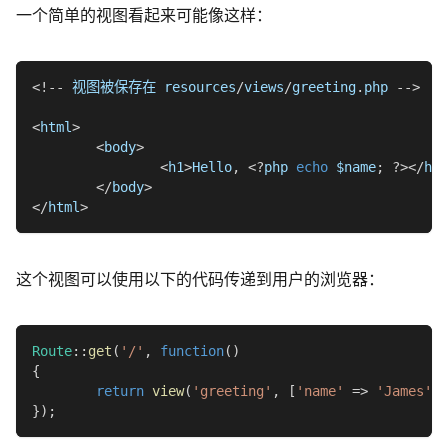
一个简单的视图看起来可能像这样：
<
!
--
 视图被保存在 resources
/
views
/
greeting
.
php 
--
>
<
html
>
<
body
>
<
h1
>
Hello
,
<
?
php 
echo
$name
;
?
>
<
/
h1
>
<
/
body
>
<
/
html
>
这个视图可以使用以下的代码传递到用户的浏览器：
Route
::
get
(
'/'
,
function
(
)
{
return
view
(
'greeting'
,
[
'name'
=>
'James'
]
)
}
)
;