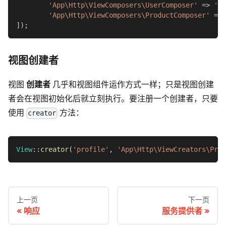
'App\Http\ViewComposers\UserComposer'
=>
'us
'App\Http\ViewComposers\ProductComposer'
=>
]
)
;
视图创建者
视图
创建者
几乎和视图组件运作方式一样；只是视图创建
者会在视图初始化后就立刻执行。要注册一个创建者，只要
使用
方法：
creator
View
::
creator
(
'profile'
,
'App\Http\ViewCreators\Prof
上一页
下一页
响应
服务提供者