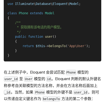
use
Illuminate
\
Database
\
Eloquent
\
Model
;
class
Phone
extends
Model
{
/**
     * 获取拥有该电话的用户模型。
     */
public
function
user
(
)
{
return
$this
->
belongsTo
(
'App\User'
)
;
}
}
在上述例子中，Eloquent 会尝试匹配
模型的
Phone
至
模型的
。Eloquent 判断的默认外键名
user_id
User
id
称参考自关联模型的方法名称，并会在方法名称后面加上
。当然，如果
模型的外键不是
，则可
_id
Phone
user_id
以传递自定义键名作为
方法的第二个参数：
belongsTo