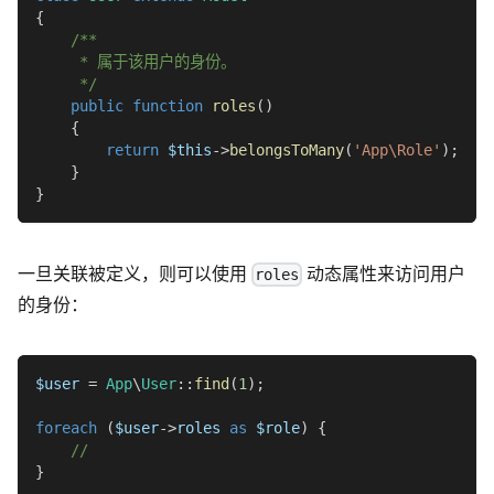
{
/**
     * 属于该用户的身份。
     */
public
function
roles
(
)
{
return
$this
->
belongsToMany
(
'App\Role'
)
;
}
}
一旦关联被定义，则可以使用
动态属性来访问用户
roles
的身份：
$user
=
App
\
User
::
find
(
1
)
;
foreach
(
$user
->
roles
as
$role
)
{
//
}