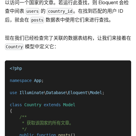
以访问一个国家的文章。若运行此查找，则 Eloquent 会检
查中间表
的
。在找到匹配的用户 ID
users
country_id
后，就会在
数据表中使用它们来进行查找。
posts
现在我们已经检查完了关联的数据表结构，让我们来接着在
模型中定义它：
Country
<?php
namespace
App
;
use
Illuminate
\
Database
\
Eloquent
\
Model
;
class
Country
extends
Model
{
/**
     * 获取该国家的所有文章。
     */
public
function
posts
(
)