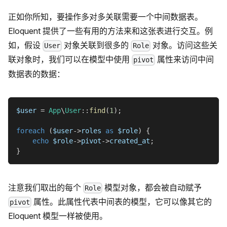
正如你所知，要操作多对多关联需要一个中间数据表。
Eloquent 提供了一些有用的方法来和这张表进行交互。例
如，假设
对象关联到很多的
对象。访问这些关
User
Role
联对象时，我们可以在模型中使用
属性来访问中间
pivot
数据表的数据：
$user
=
App
\
User
::
find
(
1
)
;
foreach
(
$user
->
roles
as
$role
)
{
echo
$role
->
pivot
->
created_at
;
}
注意我们取出的每个
模型对象，都会被自动赋予
Role
属性。此属性代表中间表的模型，它可以像其它的
pivot
Eloquent 模型一样被使用。