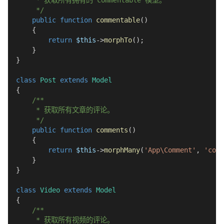
     * 获取所有拥有的 commentable 模型。
     */
public
function
commentable
(
)
{
return
$this
->
morphTo
(
)
;
}
}
class
Post
extends
Model
{
/**
     * 获取所有文章的评论。
     */
public
function
comments
(
)
{
return
$this
->
morphMany
(
'App\Comment'
,
'comm
}
}
class
Video
extends
Model
{
/**
     * 获取所有视频的评论。