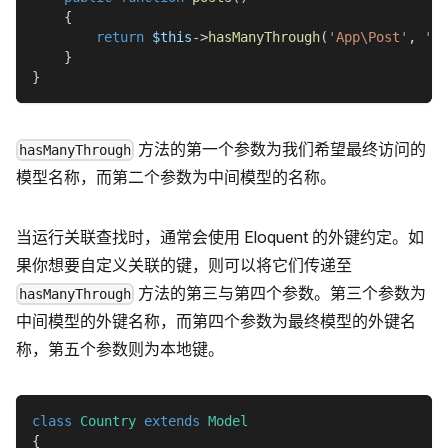
{
return
$this
->
hasManyThrough
(
'App\Post'
,
'Ap
}
}
方法的第一个参数为我们希望最终访问的
hasManyThrough
模型名称，而第二个参数为中间模型的名称。
当运行关联查找时，通常会使用 Eloquent 的外键约定。如
果你想要自定义关联的键，则可以将它们传递至
方法的第三与第四个参数。第三个参数为
hasManyThrough
中间模型的外键名称，而第四个参数为最终模型的外键名
称，第五个参数则为本地键。
class
Country
extends
Model
{