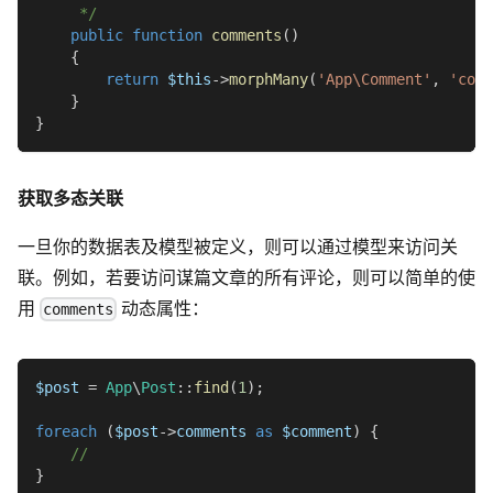
     */
public
function
comments
(
)
{
return
$this
->
morphMany
(
'App\Comment'
,
'comm
}
}
获取多态关联
一旦你的数据表及模型被定义，则可以通过模型来访问关
联。例如，若要访问谋篇文章的所有评论，则可以简单的使
用
动态属性：
comments
$post
=
App
\
Post
::
find
(
1
)
;
foreach
(
$post
->
comments
as
$comment
)
{
//
}