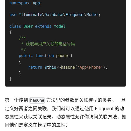
namespace
App
;
use
Illuminate
\
Database
\
Eloquent
\
Model
;
class
User
extends
Model
{
/**
     * 获取与用户关联的电话号码
     */
public
function
phone
(
)
{
return
$this
->
hasOne
(
'App\Phone'
)
;
}
}
第一个传到
方法里的参数是关联模型的类名。一旦
hasOne
定义好两者之间关联，我们就可以通过使用 Eloquent 的动
态属性来获取关联记录。动态属性允许你访问关联方法，如
同他们是定义在模型中的属性：