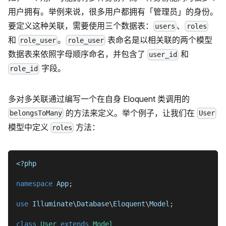
用户拥有。举例来说，很多用户都拥有「管理员」的身份。
要定义这种关联，需要使用三个数据表：
、
users
roles
和
。
表命名是以相关联的两个模型
role_user
role_user
数据表来依照字母顺序命名，并包含了
和
user_id
字段。
role_id
多对多关联通过编写一个在自身 Eloquent 类调用的
的方法来定义。举个例子，让我们在
belongsToMany
User
模型中定义
方法：
roles
<?php
namespace
App
;
use
Illuminate
\
Database
\
Eloquent
\
Model
;
class
User
extends
Model