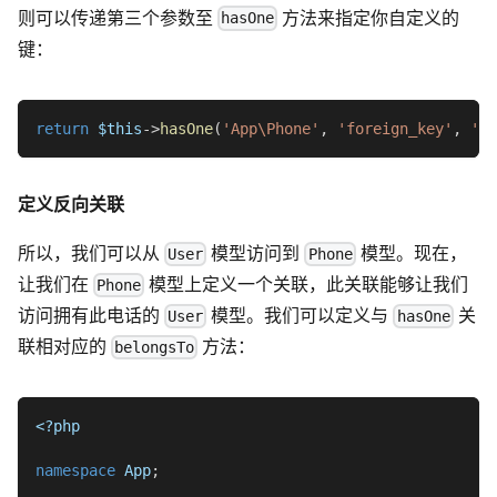
则可以传递第三个参数至
方法来指定你自定义的
hasOne
键：
return
$this
->
hasOne
(
'App\Phone'
,
'foreign_key'
,
'lo
定义反向关联
所以，我们可以从
模型访问到
模型。现在，
User
Phone
让我们在
模型上定义一个关联，此关联能够让我们
Phone
访问拥有此电话的
模型。我们可以定义与
关
User
hasOne
联相对应的
方法：
belongsTo
<?php
namespace
App
;