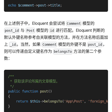
echo
$comment
->
post
->
title
;
在上述例子中，Eloquent 会尝试将
模型的
Comment
与
模型的
进行匹配。Eloquent 判断的
post_id
Post
id
默认外键名称参考自关联模型的方法，并在方法名称后面加
上
。当然，如果
模型的外键不是
，
_id
Comment
post_id
则可以传递自定义键名作为
方法的第二个参
belongsTo
数：
/**
 * 获取该评论所属的文章模型。
 */
public
function
post
(
)
{
return
$this
->
belongsTo
(
'App\Post'
,
'foreign_key
}