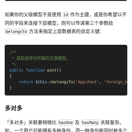
如果你的父级模型不是使用
作为主键，或是你希望以不
id
同的字段来连接下层模型，则可以传递第三个参数给
方法来指定上层数据表的自定义键：
belongsTo
/**
 * 获取该评论所属的文章模型。
 */
public
function
post
(
)
{
return
$this
->
belongsTo
(
'App\Post'
,
'foreign_key
}
多对多
「多对多」关联要稍微比
及
关联复杂。
hasOne
hasMany
如，一个用户可能拥有多种身份，而一种身份能同时被多个