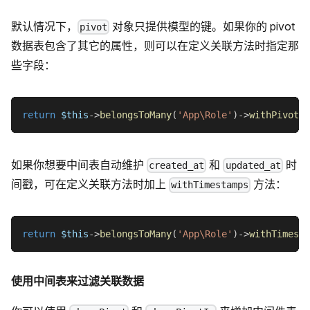
默认情况下，
对象只提供模型的键。如果你的 pivot
pivot
数据表包含了其它的属性，则可以在定义关联方法时指定那
些字段：
return
$this
->
belongsToMany
(
'App\Role'
)
->
withPivot
(
'
如果你想要中间表自动维护
和
时
created_at
updated_at
间戳，可在定义关联方法时加上
方法：
withTimestamps
return
$this
->
belongsToMany
(
'App\Role'
)
->
withTimesta
使用中间表来过滤关联数据