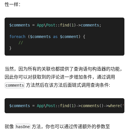
性一样：
$comments
=
App
\
Post
::
find
(
1
)
->
comments
;
foreach
(
$comments
as
$comment
)
{
//
}
当然，因为所有的关联也都提供了查询语句构造器的功能，
因此你可以对获取到的评论进一步增加条件，通过调用
方法然后在该方法后面链式调用查询条件:
comments
$comments
=
App
\
Post
::
find
(
1
)
->
comments
(
)
->
where
(
'ti
就像
方法，你也可以通过传递额外的参数至
hasOne