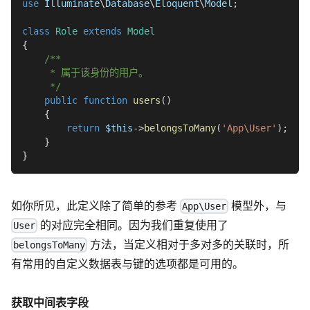
use
Illuminate
\
Database
\
Eloquent
\
Model
;
class
Role
extends
Model
{
/**
     * 属于该身份的用户。
     */
public
function
users
(
)
{
return
$this
->
belongsToMany
(
'App\User'
)
;
}
}
如你所见，此定义除了简单的参考
模型外，与
App\User
的对应完全相同。因为我们重复使用了
User
方法，当定义相对于多对多的关联时，所
belongsToMany
有常用的自定义数据表与键的选项都是可用的。
获取中间表字段