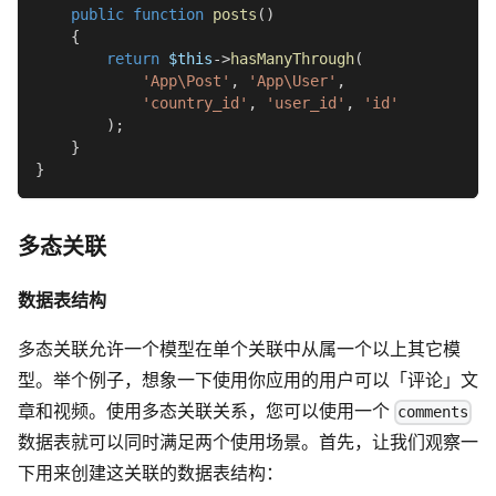
public
function
posts
(
)
{
return
$this
->
hasManyThrough
(
'App\Post'
,
'App\User'
,
'country_id'
,
'user_id'
,
'id'
)
;
}
}
多态关联
数据表结构
多态关联允许一个模型在单个关联中从属一个以上其它模
型。举个例子，想象一下使用你应用的用户可以「评论」文
章和视频。使用多态关联关系，您可以使用一个
comments
数据表就可以同时满足两个使用场景。首先，让我们观察一
下用来创建这关联的数据表结构：