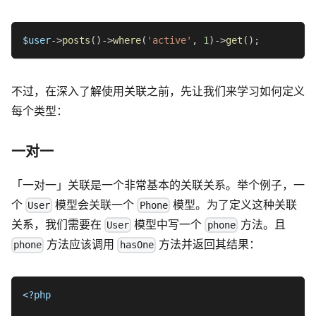
$user
->
posts
(
)
->
where
(
'active'
,
1
)
->
get
(
)
;
不过，在深入了解使用关联之前，先让我们来学习如何定义
每个类型：
一对一
「一对一」关联是一个非常基本的关联关系。举个例子，一
个
模型会关联一个
模型。为了定义这种关联
User
Phone
关系，我们需要在
模型中写一个
方法。且
User
phone
方法应该调用
方法并返回其结果：
phone
hasOne
<?php