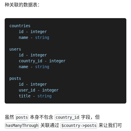
种关联的数据表：
countries
    id 
-
 integer
    name 
-
string
users
    id 
-
 integer
    country_id 
-
 integer
    name 
-
string
posts
    id 
-
 integer
    user_id 
-
 integer
    title 
-
string
虽然
本身不包含
字段，但
posts
country_id
关联通过
来让我们可
hasManyThrough
$country->posts