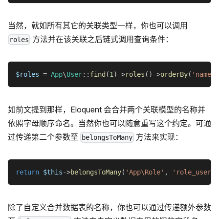
当然，就如所有其它的关联类型一样，你也可以调用
方法并在该关联之后链式调用查询条件：
roles
$roles
=
App
\
User
::
find
(
1
)
->
roles
(
)
->
orderBy
(
'name'
)
如前文提到那样，Eloquent 会合并两个关联模型的名称并
依照字母顺序命名。当然你也可以随意重写这个约定。可通
过传递第二个参数至
方法来实现：
belongsToMany
return
$this
->
belongsToMany
(
'App\Role'
,
'role_user'
)
除了自定义合并数据表的名称，你也可以通过传递额外参数