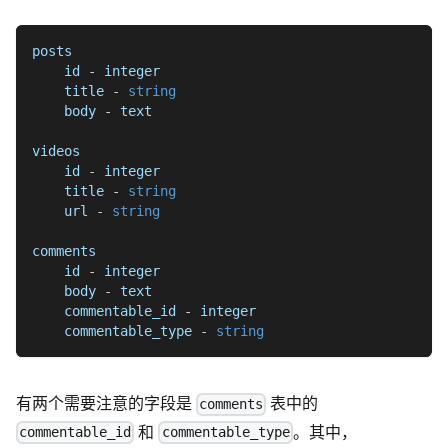
posts
    id 
-
 integer
    title 
-
string
    body 
-
 text
videos
    id 
-
 integer
    title 
-
string
    url 
-
string
comments
    id 
-
 integer
    body 
-
 text
    commentable_id 
-
 integer
    commentable_type 
-
string
有两个需要注意的字段是
表中的
comments
和
。其中，
commentable_id
commentable_type