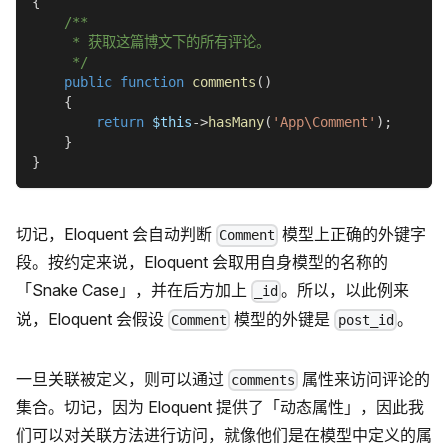
{
/**
     * 获取这篇博文下的所有评论。
     */
public
function
comments
(
)
{
return
$this
->
hasMany
(
'App\Comment'
)
;
}
}
切记，Eloquent 会自动判断
模型上正确的外键字
Comment
段。按约定来说，Eloquent 会取用自身模型的名称的
「Snake Case」，并在后方加上
。所以，以此例来
_id
说，Eloquent 会假设
模型的外键是
。
Comment
post_id
一旦关联被定义，则可以通过
属性来访问评论的
comments
集合。切记，因为 Eloquent 提供了「动态属性」，因此我
们可以对关联方法进行访问，就像他们是在模型中定义的属