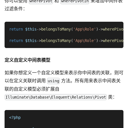
你可以使用
和
来增加中间件表
wherePivot
wherePivotIn
过滤条件：
return
$this
->
belongsToMany
(
'App\Role'
)
->
wherePivot
(
return
$this
->
belongsToMany
(
'App\Role'
)
->
wherePivotI
定义自定义中间表模型
如果你想定义一个自定义模型来表示你中间表的关联，则可
以在定义关联时调用
方法。所有用来表示中间表关
using
联的自定义模型必须扩展自
类：
Illuminate\Database\Eloquent\Relations\Pivot
<?php