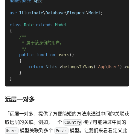
namespace
App
;
use
Illuminate
\
Database
\
Eloquent
\
Model
;
class
Role
extends
Model
{
/**
     * 属于该身份的用户。
     */
public
function
users
(
)
{
return
$this
->
belongsToMany
(
'App\User'
)
->
usi
}
}
远层一对多
「远层一对多」提供了方便简短的方法来通过中间的关联获
取远层的关联。例如，一个
模型可能通过中间的
Country
模型关联到多个
模型。让我们来看看定义此
Users
Posts