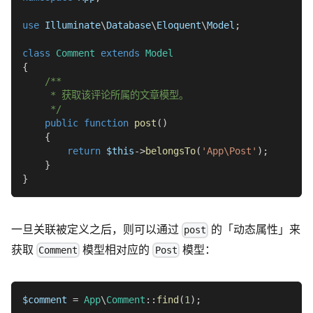
use
Illuminate
\
Database
\
Eloquent
\
Model
;
class
Comment
extends
Model
{
/**
     * 获取该评论所属的文章模型。
     */
public
function
post
(
)
{
return
$this
->
belongsTo
(
'App\Post'
)
;
}
}
一旦关联被定义之后，则可以通过
的「动态属性」来
post
获取
模型相对应的
模型：
Comment
Post
$comment
=
App
\
Comment
::
find
(
1
)
;