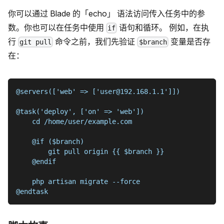
你可以通过 Blade 的「echo」 语法访问传入任务中的参
数。你也可以在任务中使用
语句和循环。 例如，在执
if
行
命令之前，我们先验证
变量是否存
git pull
$branch
在：
@servers(['web' => ['user@192.168.1.1']])
@task('deploy', ['on' => 'web'])
    cd /home/user/example.com
    @if ($branch)
        git pull origin {{ $branch }}
    @endif
    php artisan migrate --force
@endtask