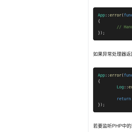
App
::
error
(
fun
{
// Han
}
)
;
如果异常处理器返回
App
::
error
(
fun
{
Log
::
e
return
}
)
;
若要监听PHP中的致