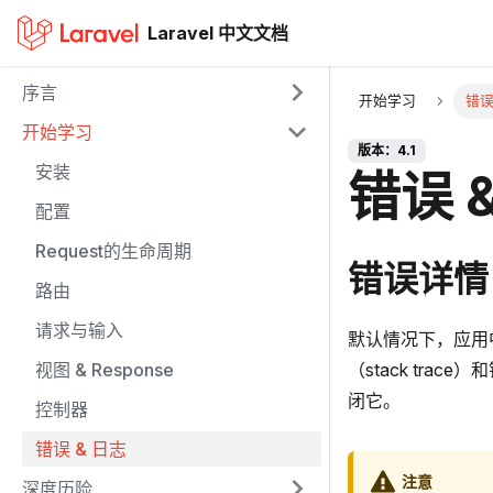
Laravel 中文文档
序言
开始学习
错误
开始学习
版本：4.1
安装
错误 
配置
Request的生命周期
错误详情
路由
请求与输入
默认情况下，应用
视图 & Response
（stack tra
闭它。
控制器
错误 & 日志
注意
深度历险