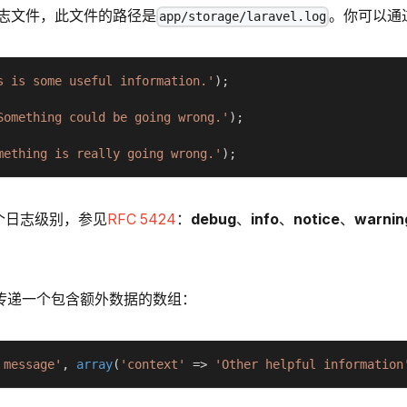
志文件，此文件的路径是
。你可以通
app/storage/laravel.log
s is some useful information.'
)
;
Something could be going wrong.'
)
;
mething is really going wrong.'
)
;
个日志级别，参见
RFC 5424
：
debug
、
info
、
notice
、
warnin
法传递一个包含额外数据的数组：
 message'
,
array
(
'context'
=>
'Other helpful information