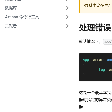
强烈建议在生
数据库
Artisan 命令行工具
处理错误
贡献者
默认情况下，
app/
App
::
error
(
fun
{
Log
::
e
}
)
;
这是一个最基本错
器时指定的异常类型
器：