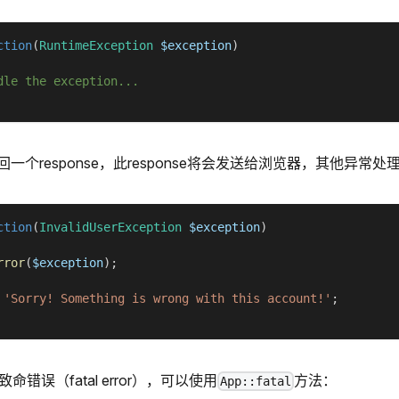
ction
(
RuntimeException
$exception
)
dle the exception...
一个response，此response将会发送给浏览器，其他异常
ction
(
InvalidUserException
$exception
)
rror
(
$exception
)
;
'Sorry! Something is wrong with this account!'
;
命错误（fatal error），可以使用
方法：
App::fatal