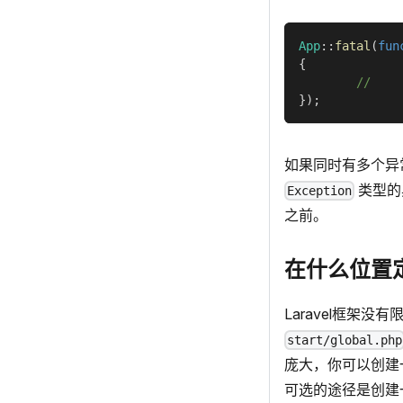
App
::
fatal
(
fun
{
//
}
)
;
如果同时有多个异
类型的
Exception
之前。
在什么位置
Laravel框架
start/global.php
庞大，你可以创建
可选的途径是创建