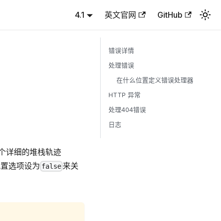
4.1
英文官网
GitHub
错误详情
处理错误
在什么位置定义错误处理器
HTTP 异常
处理404错误
日志
个详细的堆栈轨迹
配置选项设为
来关
false