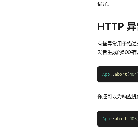
偏好。
HTTP 
有些异常用于描述来自
发者生成的500
App
::
abort
(
404
你还可以为响应提
App
::
abort
(
403