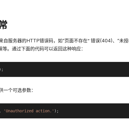
异常
服务器的HTTP错误码，如“页面不存在” 错误(404)、“未授权错
错误等。通过下面的代码可以返回这种响应：
)
;
供一个可选参数：
,
'Unauthorized action.'
)
;