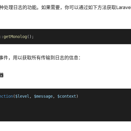
了多种处理日志的功能。如果需要，你可以通过如下方法获取Laravel
::
getMonolog
(
)
;
事件，用以获取所有传输到日志的信息：
器
nction
(
$level
,
$message
,
$context
)