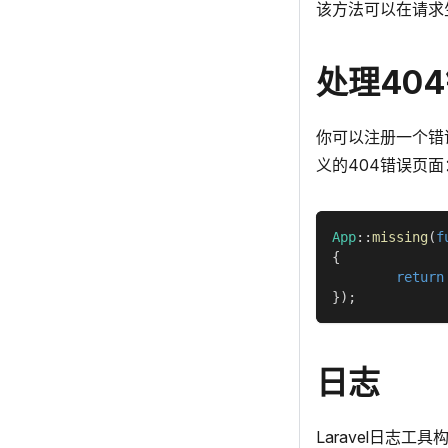
该方法可以在请求
处理40
你可以注册一个错误
义的404错误页面
App
::
missing
(
f
{
return
}
)
;
日志
Laravel日志工