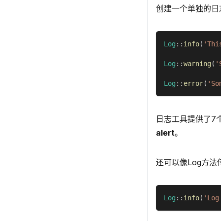
创建一个单独的日
Log
::
info
(
'Thi
Log
::
warning
(
'
Log
::
error
(
'So
日志工具提供了7
alert
。
还可以像Log方
Log
::
info
(
'Log