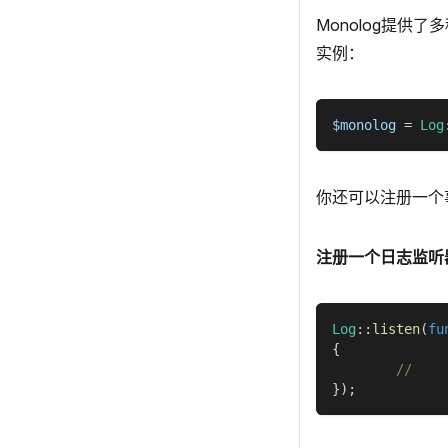
Monolog提供
实例：
$monolog
=
Log
你还可以注册一个
注册一个日志监听
Log
::
listen
(
fu
{
//
}
)
;