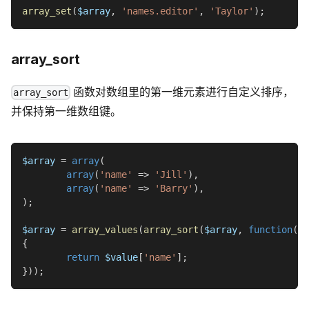
array_set
(
$array
,
'names.editor'
,
'Taylor'
)
;
array_sort
函数对数组里的第一维元素进行自定义排序，
array_sort
并保持第一维数组键。
$array
=
array
(
array
(
'name'
=>
'Jill'
)
,
array
(
'name'
=>
'Barry'
)
,
)
;
$array
=
array_values
(
array_sort
(
$array
,
function
(
$v
{
return
$value
[
'name'
]
;
}
)
)
;