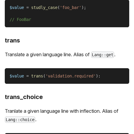
$value
=
studly_case
(
'foo_bar'
)
;
// FooBar
trans
Translate a given language line. Alias of
.
Lang::get
$value
=
trans
(
'validation.required'
)
:
trans_choice
Tranlate a given language line with inflection. Alias of
.
Lang::choice