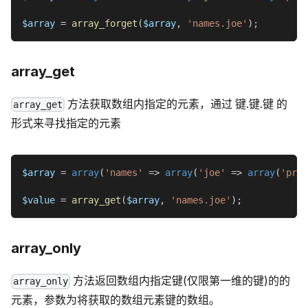
$array
=
array_forget
(
$array
,
'names.joe'
)
;
array_get
方法获取数组内指定的元素，通过 键.键.键 的
array_get
形式来寻找指定的元素
$array
=
array
(
'names'
=>
array
(
'joe'
=>
array
(
'prog
$value
=
array_get
(
$array
,
'names.joe'
)
;
array_only
方法返回数组内指定键(仅限第一维的键)的的
array_only
元素，参数为将获取的数组元素键的数组。