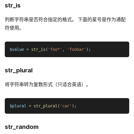
str_is
判断字符串是否符合指定的格式。 下面的星号是作为通配
符使用。
$value
=
str_is
(
'foo*'
,
'foobar'
)
;
str_plural
将字符串转为复数形式（只适合英语）。
$plural
=
str_plural
(
'car'
)
;
str_random