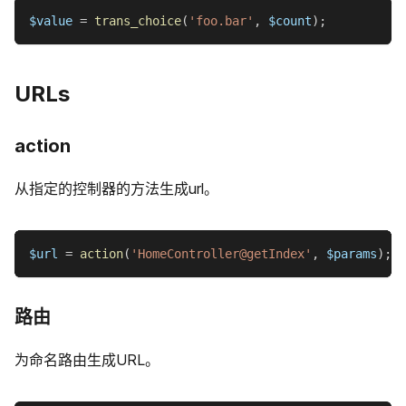
$value
=
trans_choice
(
'foo.bar'
,
$count
)
;
URLs
action
从指定的控制器的方法生成url。
$url
=
action
(
'HomeController@getIndex'
,
$params
)
;
路由
为命名路由生成URL。