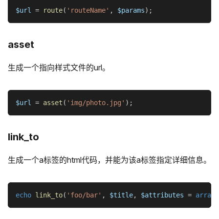
$url
=
route
(
'routeName'
,
$params
)
;
asset
生成一个指向样式文件的url。
$url
=
asset
(
'img/photo.jpg'
)
;
link_to
生成一个a标签的html代码，并能为该a标签指定详细信息。
echo
link_to
(
'foo/bar'
,
$title
,
$attributes
=
array
(