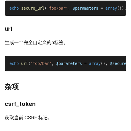
echo
secure_url
(
'foo/bar'
,
$parameters
=
array
(
)
)
;
url
生成一个完全自定义的a标签。
echo
url
(
'foo/bar'
,
$parameters
=
array
(
)
,
$secure
=
杂项
csrf_token
获取当前 CSRF 标记。