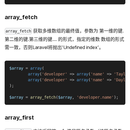
array_fetch
获取多维数组的最终值，参数为 第一维的键.
array_fetch
第二维的键.第三维的键.... 的形式，指定的维数 数组的形式
需一致，否则Laravel将抛出'Undefined index'。
$array
=
array
(
array
(
'developer'
=>
array
(
'name'
=>
'Taylor
array
(
'developer'
=>
array
(
'name'
=>
'Dayle'
)
;
$array
=
array_fetch
(
$array
,
'developer.name'
)
;
array_first