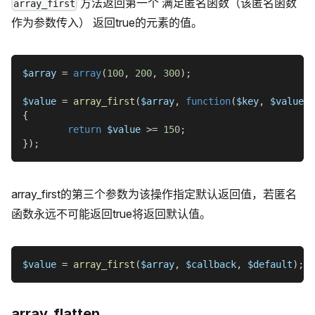
方法返回第一个 满足匿名函数（该匿名函数
array_first
作为参数传入） 返回true的元素的值。
$array
=
array
(
100
,
200
,
300
)
;
$value
=
array_first
(
$array
,
function
(
$key
,
$value
)
{
return
$value
>=
150
;
}
)
;
array_first的第三个参数为该操作指定默认返回值，若匿名
函数永远不可能返回true将返回默认值。
$value
=
array_first
(
$array
,
$callback
,
$default
)
;
array_flatten