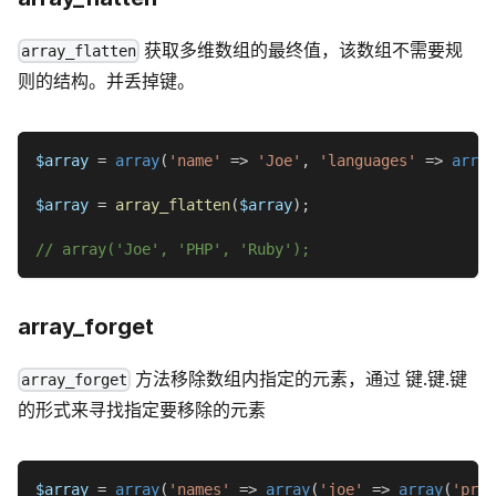
获取多维数组的最终值，该数组不需要规
array_flatten
则的结构。并丢掉键。
$array
=
array
(
'name'
=>
'Joe'
,
'languages'
=>
array
$array
=
array_flatten
(
$array
)
;
// array('Joe', 'PHP', 'Ruby');
array_forget
方法移除数组内指定的元素，通过 键.键.键
array_forget
的形式来寻找指定要移除的元素
$array
=
array
(
'names'
=>
array
(
'joe'
=>
array
(
'prog