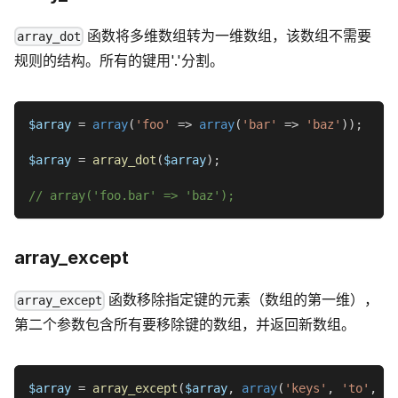
函数将多维数组转为一维数组，该数组不需要
array_dot
规则的结构。所有的键用'.'分割。
$array
=
array
(
'foo'
=>
array
(
'bar'
=>
'baz'
)
)
;
$array
=
array_dot
(
$array
)
;
// array('foo.bar' => 'baz');
array_except
函数移除指定键的元素（数组的第一维），
array_except
第二个参数包含所有要移除键的数组，并返回新数组。
$array
=
array_except
(
$array
,
array
(
'keys'
,
'to'
,
'r