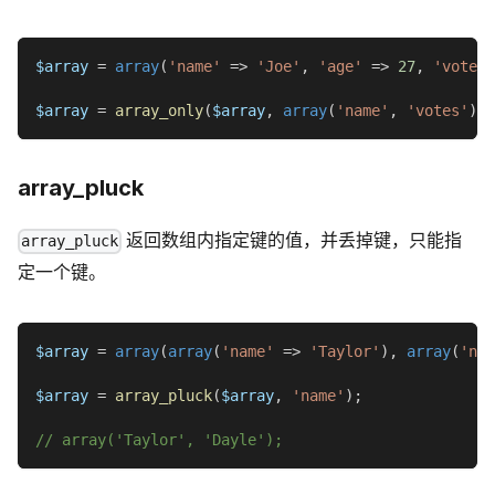
$array
=
array
(
'name'
=>
'Joe'
,
'age'
=>
27
,
'votes'
$array
=
array_only
(
$array
,
array
(
'name'
,
'votes'
)
)
;
array_pluck
返回数组内指定键的值，并丢掉键，只能指
array_pluck
定一个键。
$array
=
array
(
array
(
'name'
=>
'Taylor'
)
,
array
(
'nam
$array
=
array_pluck
(
$array
,
'name'
)
;
// array('Taylor', 'Dayle');