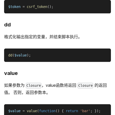
$token
=
csrf_token
(
)
;
dd
格式化输出指定的变量，并结束脚本执行。
dd
(
$value
)
;
value
如果参数为
，value函数将返回
的返回
Closure
Closure
值。 否则，返回参数本。
$value
=
value
(
function
(
)
{
return
'bar'
;
}
)
;