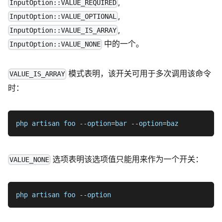
,
InputOption::VALUE_REQUIRED
,
InputOption::VALUE_OPTIONAL
,
InputOption::VALUE_IS_ARRAY
中的一个。
InputOption::VALUE_NONE
模式表明，该开关可用于多次调用该命令
VALUE_IS_ARRAY
时：
php artisan foo 
--
option
=
bar 
--
option
=
baz
选项表明该选项值只能用来作为一个开关：
VALUE_NONE
php artisan foo 
--
option