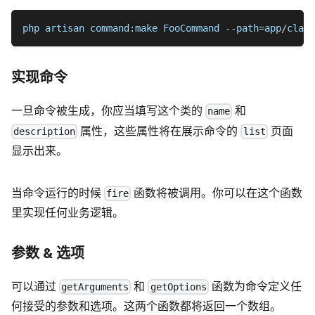
php artisan command
:
make FooCommand 
--
path
=
app
/
class
实现命令
一旦命令被生成，你应当填写这个类的
和
name
属性，这些属性将在展示命令的
页面
description
list
显示出来。
当命令运行的时候
函数将被调用。你可以在这个函数
fire
里实现任何业务逻辑。
参数 & 选项
可以通过
和
函数为命令定义任
getArguments
getOptions
何接受的参数和选项。这两个函数都将返回一个数组。