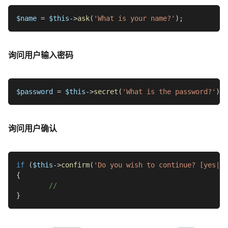
$name
=
$this
->
ask
(
'What is your name?'
)
;
询问用户输入密码
$password
=
$this
->
secret
(
'What is the password?'
)
;
询问用户确认
if
(
$this
->
confirm
(
'Do you wish to continue? [yes|no
{
//
}