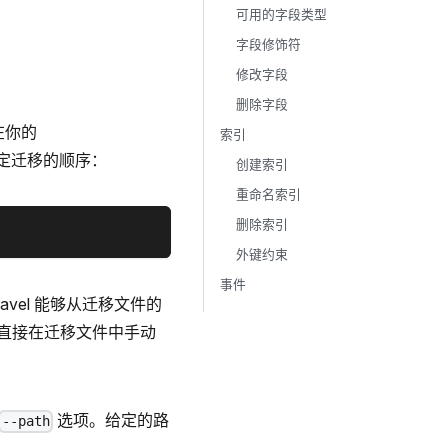
可用的字段类型
字段修饰符
修改字段
删除字段
在你的
索引
确定迁移的顺序：
创建索引
重命名索引
删除索引
外键约束
事件
avel 能够从迁移文件的
直接在迁移文件中手动
选项。给定的路
--path