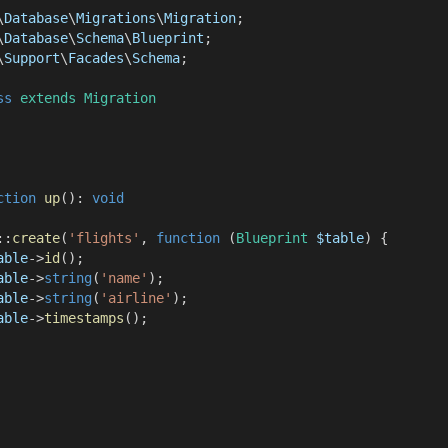
\
Database
\
Migrations
\
Migration
;
\
Database
\
Schema
\
Blueprint
;
\
Support
\
Facades
\
Schema
;
ss
extends
Migration
ction
up
(
)
:
void
::
create
(
'flights'
,
function
(
Blueprint
$table
)
{
able
->
id
(
)
;
able
->
string
(
'name'
)
;
able
->
string
(
'airline'
)
;
able
->
timestamps
(
)
;