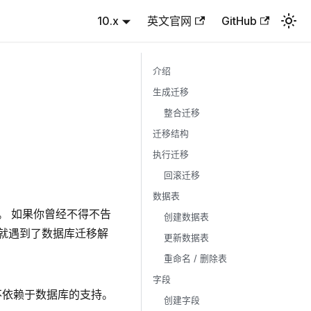
10.x
英文官网
GitHub
介绍
生成迁移
整合迁移
迁移结构
执行迁移
回滚迁移
数据表
。 如果你曾经不得不告
创建数据表
就遇到了数据库迁移解
更新数据表
重命名 / 删除表
字段
了不依赖于数据库的支持。
创建字段