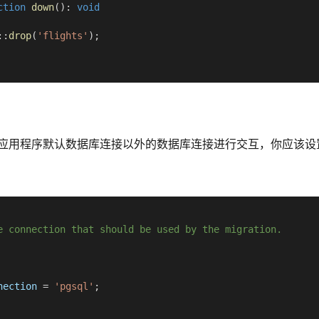
ction
down
(
)
:
void
::
drop
(
'flights'
)
;
应用程序默认数据库连接以外的数据库连接进行交互，你应该设
e connection that should be used by the migration.
nection
=
'pgsql'
;