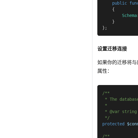
public
fun
{
Schema
}
}
;
设置迁移连接
如果你的迁移将与
属性：
/**
 * The databas
 *
 * @var string
 */
protected
$con
/**