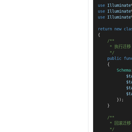
use
Illuminate
use
Illuminate
use
Illuminate
return
new
cla
{
/**
     * 执行迁移
     */
public
fun
{
Schema
$t
$t
$t
$t
}
)
;
}
/**
     * 回滚迁移
     */