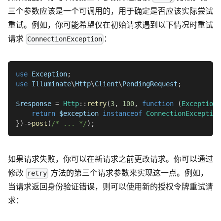
三个参数应该是一个可调用的，用于确定是否应该实际尝试
重试。例如，你可能希望仅在初始请求遇到以下情况时重试
请求
：
ConnectionException
use
Exception
;
use
Illuminate
\
Http
\
Client
\
PendingRequest
;
$response
=
Http
::
retry
(
3
,
100
,
function
(
Exception
return
$exception
instanceof
ConnectionException
}
)
->
post
(
/* ... */
)
;
如果请求失败，你可以在新请求之前更改请求。你可以通过
修改
方法的第三个请求参数来实现这一点。例如，
retry
当请求返回身份验证错误，则可以使用新的授权令牌重试请
求：