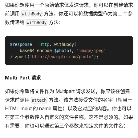
如果你想使用一个原始请求体发送请求，你可以在创建请求
前调用
方法。你还可以将数据类型作为第二个参
withBody
数传递给
方法：
withBody
$response
=
Http
::
withBody
(
base64_encode
(
$photo
)
,
'image/jpeg'
)
->
post
(
'http://example.com/photo'
)
;
Multi-Part 请求
如果你希望将文件作为 Multipart 请求发送，你应该在创建
请求前调用
方法。该方法接受文件的名字（相当于
attach
HTML Input 的 name 属性）以及它对应的内容。你也可以
在第三个参数传入自定义的文件名称，这不是必须的。如果
有需要，你也可以通过第三个参数来指定文件的文件名：