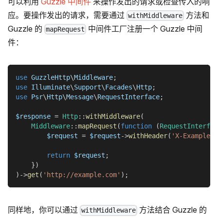
可以利用
Guzzle 中间件
来操作发出的请求或检查传入的响
应。要操作发出的请求，需要通过
方法和
withMiddleware
Guzzle 的
中间件工厂注册一个 Guzzle 中间
mapRequest
件：
use
GuzzleHttp
\
Middleware
;
use
Illuminate
\
Support
\
Facades
\
Http
;
use
Psr
\
Http
\
Message
\
RequestInterface
;
$response
=
Http
::
withMiddleware
(
Middleware
::
mapRequest
(
function
(
RequestInterfac
$request
=
$request
->
withHeader
(
'X-Example'
,
return
$request
;
}
)
)
->
get
(
'http://example.com'
)
;
同样地，你可以通过
方法结合 Guzzle 的
withMiddleware