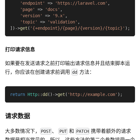
'endpoint'
=>
'https://laravel.com'
,
'page'
=>
'docs'
,
'version'
=>
'9.x'
,
'topic'
=>
'validation'
,
]
)
->
get
(
'{+endpoint}/{page}/{version}/{topic}'
)
;
打印请求信息
如果要在发送请求之前打印输出请求信息并且结束脚本运
行，你应该在创建请求前调用
方法：
dd
return
Http
::
dd
(
)
->
get
(
'http://example.com'
)
;
请求数据
大多数情况下，
、
和
携带着额外的请求
POST
PUT
PATCH
数据是相当常见的。所以，这些方法的第二个参数接受一个