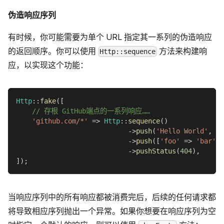
伪造响应序列
有时候，你可能需要为单个 URL 指定其一系列的伪造响应
的返回顺序。你可以使用
方法来构建响
Http::sequence
应，以实现这个功能：
Http
::
fake
(
[
// 存根 GitHub端点的一系列响应……
'github.com/*'
=>
Http
::
sequence
(
)
->
push
(
'Hello World'
,
20
->
push
(
[
'foo'
=>
'bar'
]
,
->
pushStatus
(
404
)
,
]
)
;
当响应序列中的所有响应都被消费完后，后续的任何请求都
将导致相应序列抛出一个异常。如果你想要在响应序列为空