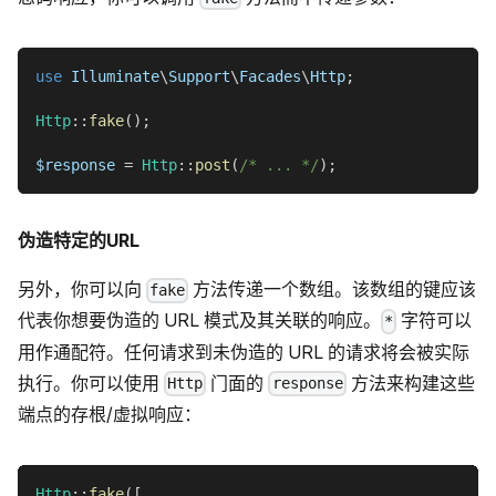
use
Illuminate
\
Support
\
Facades
\
Http
;
Http
::
fake
(
)
;
$response
=
Http
::
post
(
/* ... */
)
;
伪造特定的URL
另外，你可以向
方法传递一个数组。该数组的键应该
fake
代表你想要伪造的 URL 模式及其关联的响应。
字符可以
*
用作通配符。任何请求到未伪造的 URL 的请求将会被实际
执行。你可以使用
门面的
方法来构建这些
Http
response
端点的存根/虚拟响应：
Http
::
fake
(
[