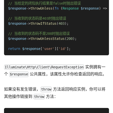
// 当给定的闭包执行结果是false时抛出错误
$response
->
throwUnless
(
fn
(
Response
$response
)
=>
fa
// 当收到的状态码是403时抛出错误
$response
->
throwIfStatus
(
403
)
;
// 当收到的状态码不是200时抛出错误
$response
->
throwUnlessStatus
(
200
)
;
return
$response
[
'user'
]
[
'id'
]
;
实例拥有一
Illuminate\Http\Client\RequestException
个
公共属性，该属性允许你检查返回的响应。
$response
如果没有发生错误，
方法返回响应实例，你可以将
throw
其他操作链接到
方法：
throw