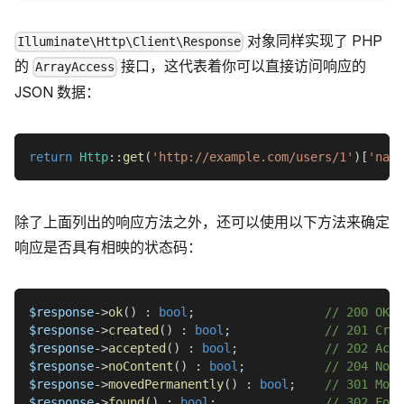
对象同样实现了 PHP
Illuminate\Http\Client\Response
的
接口，这代表着你可以直接访问响应的
ArrayAccess
JSON 数据：
return
Http
::
get
(
'http://example.com/users/1'
)
[
'name
除了上面列出的响应方法之外，还可以使用以下方法来确定
响应是否具有相映的状态码：
$response
->
ok
(
)
:
bool
;
// 200 OK
$response
->
created
(
)
:
bool
;
// 201 Crea
$response
->
accepted
(
)
:
bool
;
// 202 Acce
$response
->
noContent
(
)
:
bool
;
// 204 No C
$response
->
movedPermanently
(
)
:
bool
;
// 301 Move
$response
->
found
(
)
:
bool
;
// 302 Foun