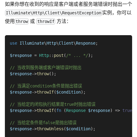
如果你想在收到的响应是客户端或者服务端错误时抛出一个
实例，你可以
Illuminate\Http\Client\RequestException
使用
或
方法：
throw
throwIf
use
Illuminate
\
Http
\
Client
\
Response
;
$response
=
Http
::
post
(
/* ... */
)
;
// 当收到服务端或客户端错误时抛出
$response
->
throw
(
)
;
// 当满足condition条件是抛出错误
$response
->
throwIf
(
$condition
)
;
// 当给定的闭包执行结果是true时抛出错误
$response
->
throwIf
(
fn
(
Response
$response
)
=>
true
)
;
// 当给定条件是false是抛出错误
$response
->
throwUnless
(
$condition
)
;