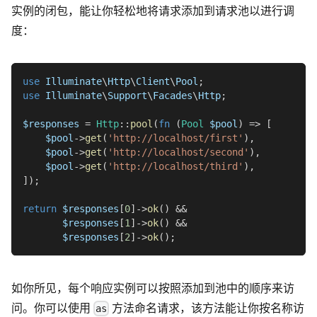
实例的闭包，能让你轻松地将请求添加到请求池以进行调
度：
use
Illuminate
\
Http
\
Client
\
Pool
;
use
Illuminate
\
Support
\
Facades
\
Http
;
$responses
=
Http
::
pool
(
fn
(
Pool
$pool
)
=>
[
$pool
->
get
(
'http://localhost/first'
)
,
$pool
->
get
(
'http://localhost/second'
)
,
$pool
->
get
(
'http://localhost/third'
)
,
]
)
;
return
$responses
[
0
]
->
ok
(
)
&&
$responses
[
1
]
->
ok
(
)
&&
$responses
[
2
]
->
ok
(
)
;
如你所见，每个响应实例可以按照添加到池中的顺序来访
问。你可以使用
方法命名请求，该方法能让你按名称访
as