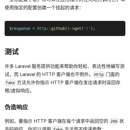
使用指定的配置创建一个挂起的请求：
$response
=
Http
::
github
(
)
->
get
(
'/'
)
;
测试
许多 Laravel 服务提供功能来帮助你轻松、表达性地编写测
试，而 Laravel 的 HTTP 客户端也不例外。
门面的
Http
方法允许你指示 HTTP 客户端在发出请求时返回存
fake
根/虚拟响应。
伪造响应
例如，要指示 HTTP 客户端在每个请求中返回空的
状
200
态码响应，你可以调用
方法而不传递参数：
fake