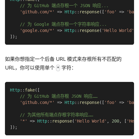
// 为 GitHub 端点存根一个 JSON 响应...
'github.com/*'
=>
Http
::
response
(
[
'foo'
=>
'bar'
// 为 Google 端点存根一个字符串响应...
'google.com/*'
=>
Http
::
response
(
'Hello World'
,
]
)
;
如果你想指定一个后备 URL 模式来存根所有不匹配的
URL，你可以使用单个
字符：
*
Http
::
fake
(
[
// 为 GitHub 端点存根 JSON 响应……
'github.com/*'
=>
Http
::
response
(
[
'foo'
=>
'bar'
// 为其他所有端点存根字符串响应……
'*'
=>
Http
::
response
(
'Hello World'
,
200
,
[
'Head
]
)
;