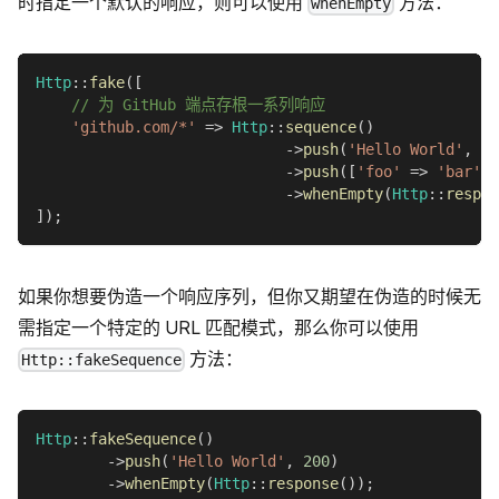
时指定一个默认的响应，则可以使用
方法：
whenEmpty
Http
::
fake
(
[
// 为 GitHub 端点存根一系列响应
'github.com/*'
=>
Http
::
sequence
(
)
->
push
(
'Hello World'
,
20
->
push
(
[
'foo'
=>
'bar'
]
,
->
whenEmpty
(
Http
::
respon
]
)
;
如果你想要伪造一个响应序列，但你又期望在伪造的时候无
需指定一个特定的 URL 匹配模式，那么你可以使用
方法：
Http::fakeSequence
Http
::
fakeSequence
(
)
->
push
(
'Hello World'
,
200
)
->
whenEmpty
(
Http
::
response
(
)
)
;