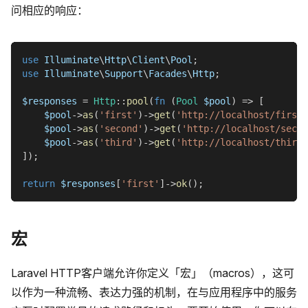
问相应的响应：
use
Illuminate
\
Http
\
Client
\
Pool
;
use
Illuminate
\
Support
\
Facades
\
Http
;
$responses
=
Http
::
pool
(
fn
(
Pool
$pool
)
=>
[
$pool
->
as
(
'first'
)
->
get
(
'http://localhost/first'
$pool
->
as
(
'second'
)
->
get
(
'http://localhost/secon
$pool
->
as
(
'third'
)
->
get
(
'http://localhost/third'
]
)
;
return
$responses
[
'first'
]
->
ok
(
)
;
宏
Laravel HTTP客户端允许你定义「宏」（macros），这可
以作为一种流畅、表达力强的机制，在与应用程序中的服务