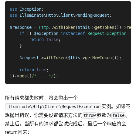
use
Exception
;
use
Illuminate
\
Http
\
Client
\
PendingRequest
;
$response
=
Http
::
withToken
(
$this
->
getToken
(
)
)
->
retr
if
(
!
$exception
instanceof
RequestException
||
return
false
;
}
$request
->
withToken
(
$this
->
getNewToken
(
)
)
;
return
true
;
}
)
->
post
(
/* ... */
)
;
所有请求都失败时，将会抛出一个
实例。如果不
Illuminate\Http\Client\RequestException
想抛出错误，你需要设置请求方法的
参数为
。
throw
false
禁止后，当所有的请求都尝试完成后，最后一个响应将会
return回来：