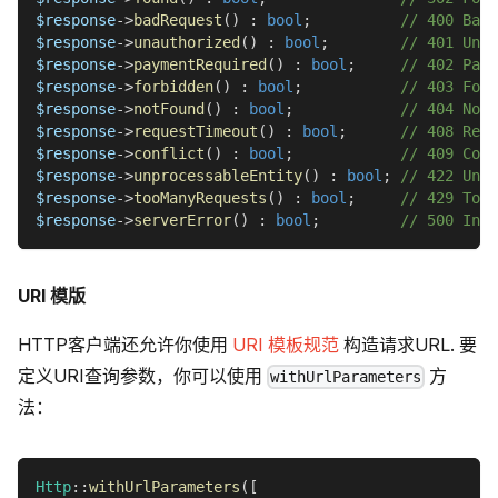
$response
->
badRequest
(
)
:
bool
;
// 400 Bad 
$response
->
unauthorized
(
)
:
bool
;
// 401 Unau
$response
->
paymentRequired
(
)
:
bool
;
// 402 Paym
$response
->
forbidden
(
)
:
bool
;
// 403 Forb
$response
->
notFound
(
)
:
bool
;
// 404 Not 
$response
->
requestTimeout
(
)
:
bool
;
// 408 Requ
$response
->
conflict
(
)
:
bool
;
// 409 Conf
$response
->
unprocessableEntity
(
)
:
bool
;
// 422 Unpr
$response
->
tooManyRequests
(
)
:
bool
;
// 429 Too 
$response
->
serverError
(
)
:
bool
;
// 500 Inte
URI 模版
HTTP客户端还允许你使用
URI 模板规范
构造请求URL. 要
定义URI查询参数，你可以使用
方
withUrlParameters
法：
Http
::
withUrlParameters
(
[