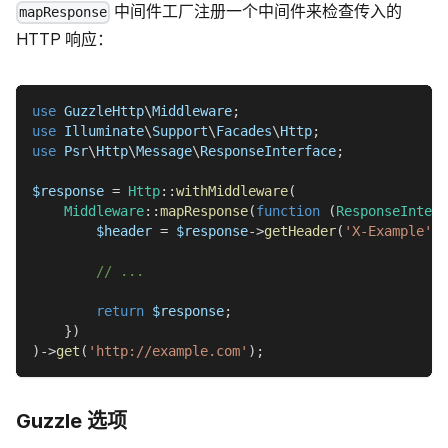
中间件工厂注册一个中间件来检查传入的
mapResponse
HTTP 响应：
use
GuzzleHttp
\
Middleware
;
use
Illuminate
\
Support
\
Facades
\
Http
;
use
Psr
\
Http
\
Message
\
ResponseInterface
;
$response
=
Http
::
withMiddleware
(
Middleware
::
mapResponse
(
function
(
ResponseInterf
$header
=
$response
->
getHeader
(
'X-Example'
)
;
// ...
return
$response
;
}
)
)
->
get
(
'http://example.com'
)
;
Guzzle 选项