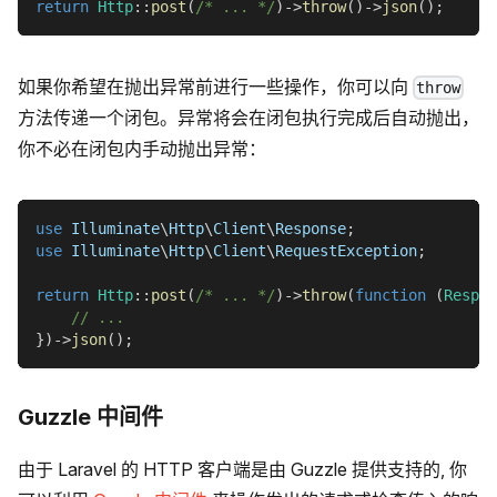
return
Http
::
post
(
/* ... */
)
->
throw
(
)
->
json
(
)
;
如果你希望在抛出异常前进行一些操作，你可以向
throw
方法传递一个闭包。异常将会在闭包执行完成后自动抛出，
你不必在闭包内手动抛出异常：
use
Illuminate
\
Http
\
Client
\
Response
;
use
Illuminate
\
Http
\
Client
\
RequestException
;
return
Http
::
post
(
/* ... */
)
->
throw
(
function
(
Respon
// ...
}
)
->
json
(
)
;
Guzzle 中间件
由于 Laravel 的 HTTP 客户端是由 Guzzle 提供支持的, 你