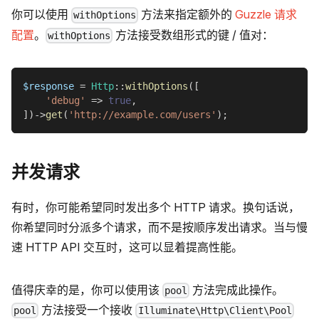
你可以使用
方法来指定额外的
Guzzle 请求
withOptions
配置
。
方法接受数组形式的键 / 值对：
withOptions
$response
=
Http
::
withOptions
(
[
'debug'
=>
true
,
]
)
->
get
(
'http://example.com/users'
)
;
并发请求
有时，你可能希望同时发出多个 HTTP 请求。换句话说，
你希望同时分派多个请求，而不是按顺序发出请求。当与慢
速 HTTP API 交互时，这可以显着提高性能。
值得庆幸的是，你可以使用该
方法完成此操作。
pool
方法接受一个接收
pool
Illuminate\Http\Client\Pool