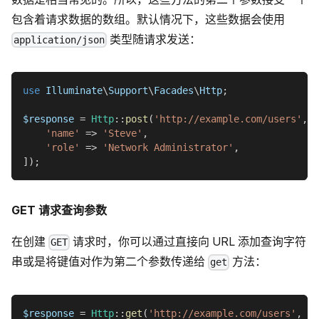
包含着请求数据的数组。默认情况下，这些数据会使用
类型随请求发送：
application/json
use
Illuminate
\
Support
\
Facades
\
Http
;
$response
=
Http
::
post
(
'http://example.com/users'
,
[
'name'
=>
'Steve'
,
'role'
=>
'Network Administrator'
,
]
)
;
GET 请求查询参数
在创建
请求时，你可以通过直接向 URL 添加查询字符
GET
串或是将键值对作为第二个参数传递给
方法：
get
$response
=
Http
::
get
(
'http://example.com/users'
,
[