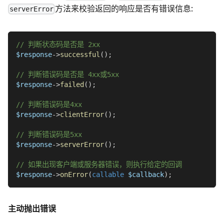
方法来校验返回的响应是否有错误信息:
serverError
// 判断状态码是否是 2xx
$response
->
successful
(
)
;
// 判断错误码是否是 4xx或5xx
$response
->
failed
(
)
;
// 判断错误码是4xx
$response
->
clientError
(
)
;
// 判断错误码是5xx
$response
->
serverError
(
)
;
// 如果出现客户端或服务器错误，则执行给定的回调
$response
->
onError
(
callable
$callback
)
;
主动抛出错误