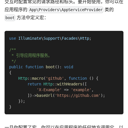
交互时配置常见的请求路径和标头。要开始使用，你可以在
应用程序的
类的
App\Providers\AppServiceProvider
方法中定义宏：
boot
use
Illuminate
\
Support
\
Facades
\
Http
;
/**
 * 引导应用程序服务。
 */
public
function
boot
(
)
:
void
{
Http
::
macro
(
'github'
,
function
(
)
{
return
Http
::
withHeaders
(
[
'X-Example'
=>
'example'
,
]
)
->
baseUrl
(
'https://github.com'
)
;
}
)
;
}
一旦你配置了宏，你可以在应用程序的任何地方调用它，以