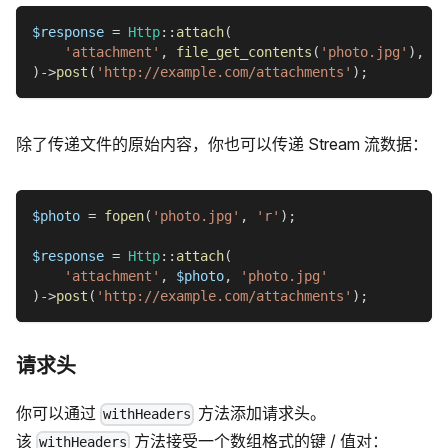
$response
=
Http
::
attach
(
'attachment'
,
file_get_contents
(
'photo.jpg'
)
,
'p
)
->
post
(
'http://example.com/attachments'
)
;
除了传递文件的原始内容，你也可以传递 Stream 流数据：
$photo
=
fopen
(
'photo.jpg'
,
'r'
)
;
$response
=
Http
::
attach
(
'attachment'
,
$photo
,
'photo.jpg'
)
->
post
(
'http://example.com/attachments'
)
;
请求头
你可以通过
方法添加请求头。
withHeaders
该
方法接受一个数组格式的键 / 值对：
withHeaders