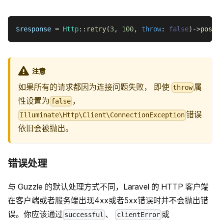
$response
=
Http
::
retry
(
3
,
100
,
throw
:
false
)
->
post
(
注意
如果所有的请求都因为连接问题失败， 即使
属
throw
性设置为
，
false
错误
Illuminate\Http\Client\ConnectionException
依旧会被抛出。
错误处理
与 Guzzle 的默认处理方式不同，Laravel 的 HTTP 客户端
在客户端或者服务端出现4xx或者5xx错误时并不会抛出错
误。你应该通过
、
或
successful
clientError