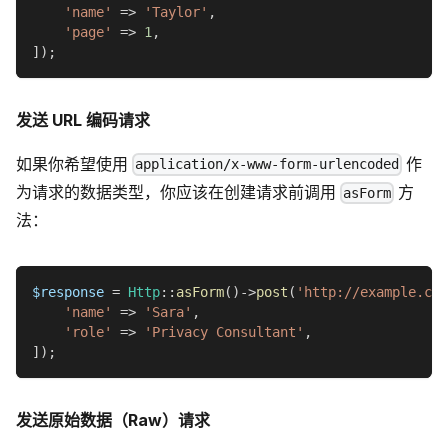
'name'
=>
'Taylor'
,
'page'
=>
1
,
]
)
;
发送 URL 编码请求
如果你希望使用
作
application/x-www-form-urlencoded
为请求的数据类型，你应该在创建请求前调用
方
asForm
法：
$response
=
Http
::
asForm
(
)
->
post
(
'http://example.com
'name'
=>
'Sara'
,
'role'
=>
'Privacy Consultant'
,
]
)
;
发送原始数据（Raw）请求