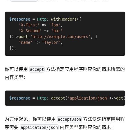
$response
=
Http
::
withHeaders
(
[
'X-First'
=>
'foo'
,
'X-Second'
=>
'bar'
]
)
->
post
(
'http://example.com/users'
,
[
'name'
=>
'Taylor'
,
]
)
;
你可以使用
方法指定应用程序响应你的请求所需的
accept
内容类型：
$response
=
Http
::
accept
(
'application/json'
)
->
get
(
'h
为方便起见，你可以使用
方法快速指定应用程
acceptJson
序需要
内容类型来响应你的请求：
application/json