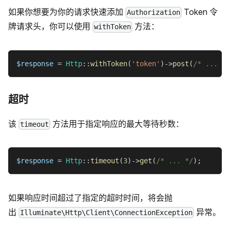
如果你想要为你的请求快速添加
Token 令
Authorization
牌请求头，你可以使用
方法：
withToken
$response
=
Http
::
withToken
(
'token'
)
->
post
(
/* ... */
超时
该
方法用于指定响应的最大等待秒数：
timeout
$response
=
Http
::
timeout
(
3
)
->
get
(
/* ... */
)
;
如果响应时间超过了指定的超时时间，将会抛
出
异常。
Illuminate\Http\Client\ConnectionException