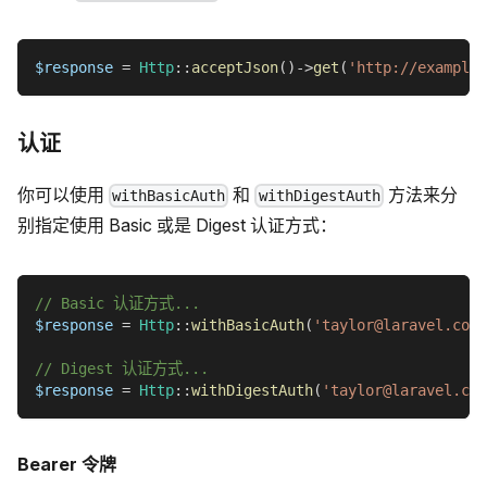
$response
=
Http
::
acceptJson
(
)
->
get
(
'http://example.
认证
你可以使用
和
方法来分
withBasicAuth
withDigestAuth
别指定使用 Basic 或是 Digest 认证方式：
// Basic 认证方式...
$response
=
Http
::
withBasicAuth
(
'taylor@laravel.com'
// Digest 认证方式...
$response
=
Http
::
withDigestAuth
(
'taylor@laravel.com
Bearer 令牌