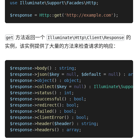
use
Illuminate
\
Support
\
Facades
\
Http
;
$response
=
Http
::
get
(
'http://example.com'
)
;
方法返回一个
的
get
Illuminate\Http\Client\Response
实例，该实例提供了大量的方法来检查请求的响应：
$response
->
body
(
)
:
string
;
$response
->
json
(
$key
=
null
,
$default
=
null
)
:
arra
$response
->
object
(
)
:
object
;
$response
->
collect
(
$key
=
null
)
:
Illuminate
\
Support
$response
->
status
(
)
:
int
;
$response
->
successful
(
)
:
bool
;
$response
->
redirect
(
)
:
bool
;
$response
->
failed
(
)
:
bool
;
$response
->
clientError
(
)
:
bool
;
$response
->
header
(
$header
)
:
string
;
$response
->
headers
(
)
:
array
;